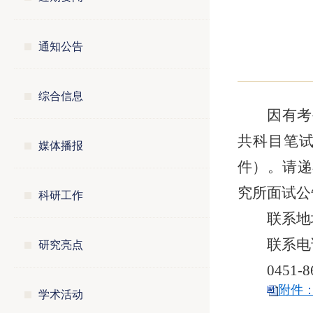
通知公告
综合信息
因有考
共科目笔
媒体播报
件）。请递
究所面试公
科研工作
联系地
研究亮点
联系电
0451-
附件：
学术活动