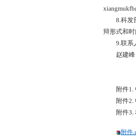
xiangmuk
8.科
辩形式和时
9.联
赵建峰，0
附件1
附件2
附件3
附件.r