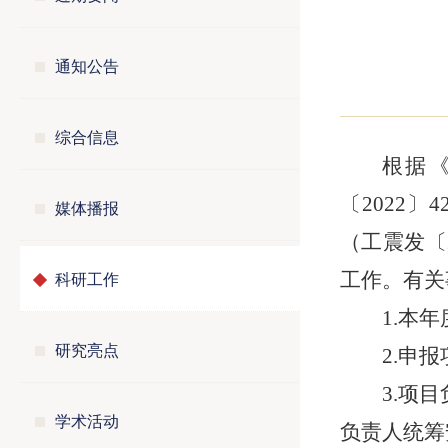
通知公告
综合信息
根据
〔2022
媒体播报
（工震发〔
科研工作
工作。有关
1.本
研究亮点
2.申
3.项
学术活动
负责人统筹