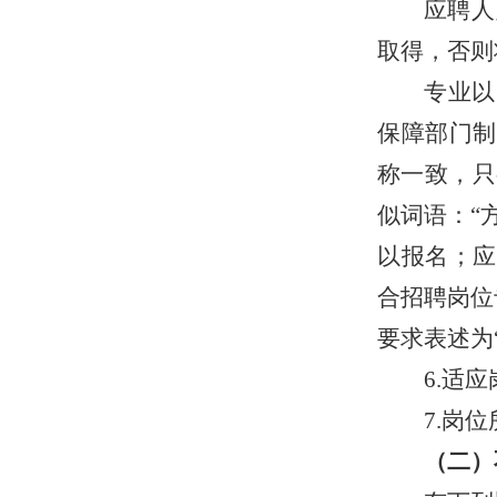
应聘人
取得
，
否则
专业以
保障部门制
称一致，只
似词语：“方
以报名；应
合招聘岗位
要求表述为
6.适
7.岗
（二）