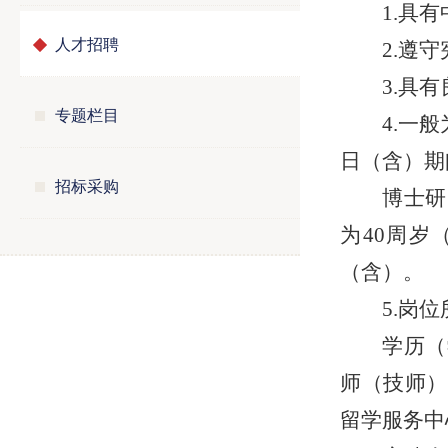
1.具
人才招聘
2.遵
3.具
专题栏目
4.一
日（含）期
招标采购
博士研
为
40周
（含）。
5.岗
学历
（
师（技师）
留学服务中