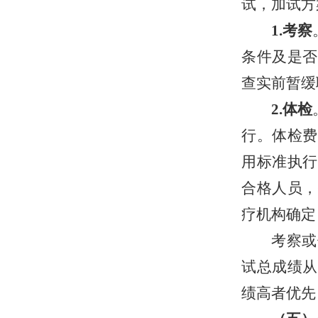
试，加试方
1.考
察
条件
及
是否
查实
前暂缓
2.
体检
行
。
体检费
用标准执行
合格人员，
疗机构确定
考察
或
试总成绩从
绩
高者
优先