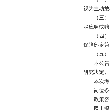
视为
主动
放
（三）
消应聘或聘
（
四
）
保障部令第
（
五）
本公告
研究决定。
本次考
岗位条
政策咨
网上报