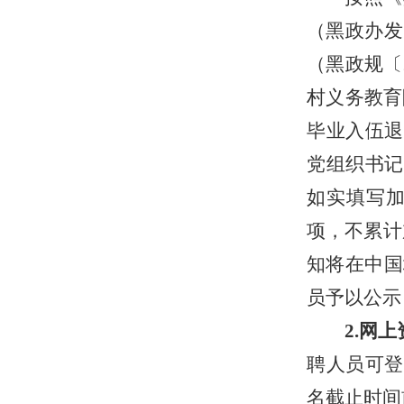
（黑政办发
（黑政规〔
村义务教育
毕业
入伍
退
党组织书记
如实填写
项，不累计
知将在
中国
员
予以
公示
2.网
聘人员
可登
名截止时间