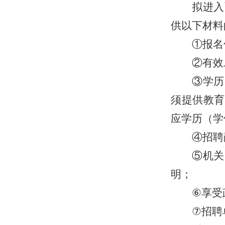
拟
进入
供以下材料
①
报名
②有效
③学历
须提供教育
应学历
（学
④招聘
⑤
机关
明
；
⑥
享受
⑦
招聘