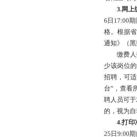
3.网
6
日
17
:0
格。
根据
省
通知》（黑
缴费
人
少该岗位的
招聘，可适
台”，查看
聘人员
可
于
的
，视为自
4
.打
25
日
9:00
期