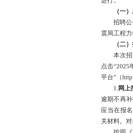
进行。
（一）
招聘公
震局工程力
（二）
本次招
点击
“
202
5
平台”（http:
1.
网上
逾期不再补
应当在报名
关材料
。对
按照《