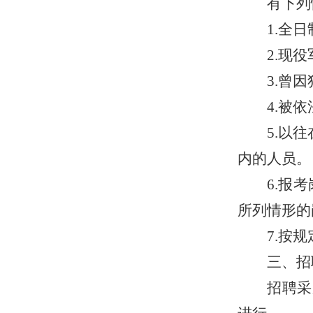
有下列
1.
全日
2.
现役
3.
曾因
4.
被依
5.
以往
内的人员。
6.报
所列情形的
7.
按
规
三、招
招聘采