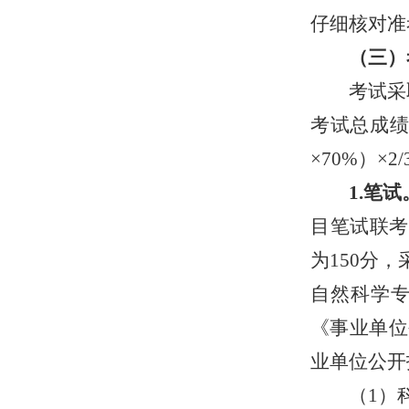
仔细核对准
（三）
考试采
考试总成
×70%
）
×2
1.
笔试
目笔试联考
为
150分
自然科学专
《事业单位
业单位公开
（
1）