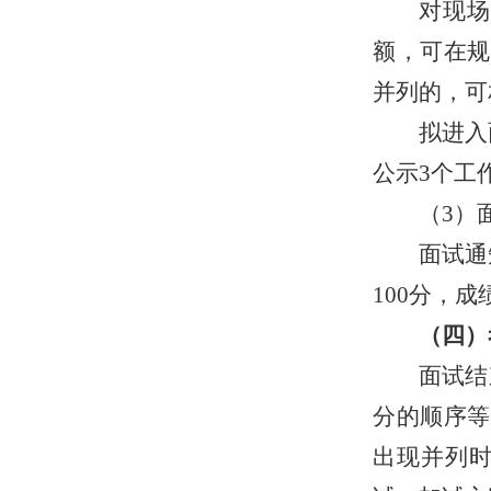
对
现
额，可
在规
并列的，可
拟进入
公示
3个工
（
3）
面试
通
100分，
（四）
面试结
分
的顺序
等
出现并列