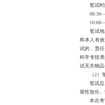
笔试时
08:3
10:0
笔试地
和本人
有效
试
的
，责任
科学专技类
试无关物品
（
2）
笔试总
策性加分
。
本次考