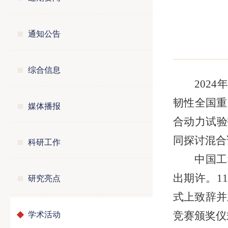
通知公告
综合信息
202
韧性全国重
媒体播报
合动力试验
同探讨混合
科研工作
中国工
研究亮点
出期许。1
式上致辞并
学术活动
竞赛颁奖仪