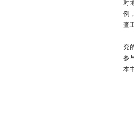
对
例
查
究
参
本