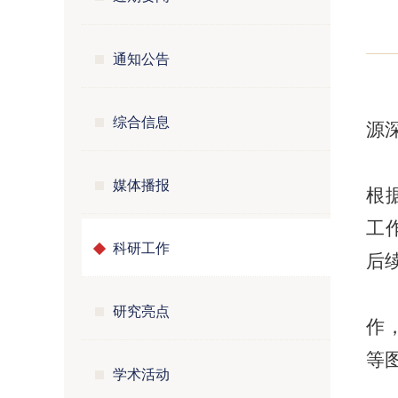
通知公告
综合信息
源
媒体播报
根
工
科研工作
后
研究亮点
作
等
学术活动