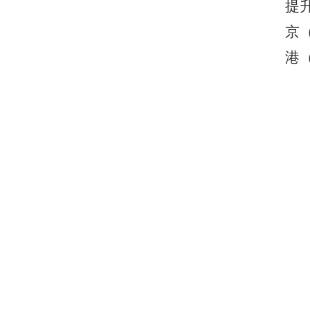
提
京（
港（