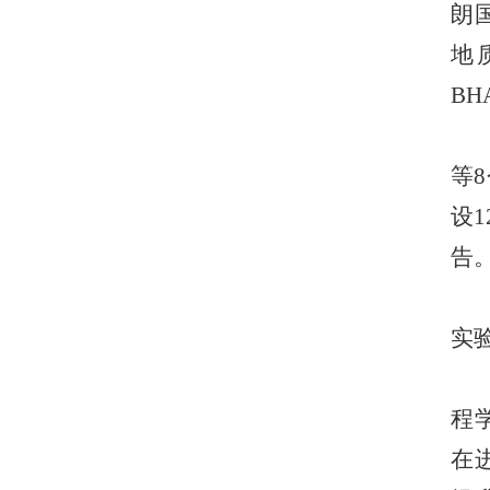
朗国
地
B
等
设
告
实
程
在