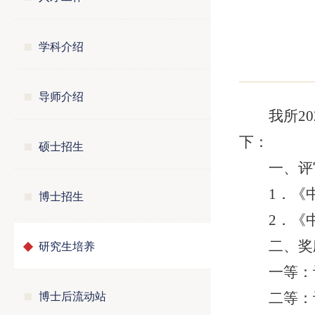
学科介绍
导师介绍
我所2
下：
硕士招生
一、评
1．《
博士招生
2．《
研究生培养
二、奖
一等：
博士后流动站
二等：