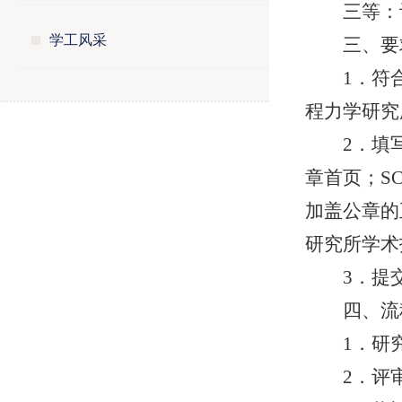
三等：
学工风采
三、要
1．符
程力学研究
2．填
章首页；S
加盖公章的
研究所学术
3．提
四、流
1．研
2．评