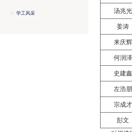
汤兆
学工风采
姜涛
来庆
何润
史建
左浩
宗成
彭文